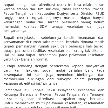
Bupati mengatakan, akreditasi RSUD ini bisa dilaksanakan
karena arahan dari tim surveyor, Dinas Kesehatan Provinsi
Papua Tengah dan Kabupaten Dogiyai serta Direktur RSUD
Dogiyai. RSUD Dogiyai, lanjutnya, masih terdapat banyak
kekurangan mulai dari sarana prasarana yanag belum
memadai, kualitas SDM tenaga kesehatan dan juga
pelayanannya.
Bupati menjelaskan, sebelumnya kondisi keamanan dan
kenyamanan di rumah sakit menjadi kendala, dimana masih
terjadi pemalangan rumah sakit dan beberapa kali terjadi
upaya pencurian fasilitas kesehatan oleh orang tak dikenal.
Hal ini, kata bupati, berdampak pada pelayanan kesehatan
yang tidak berjalan normal.
"Tetapi sekarang dengan pendekatan kepada masyarakat
yang kami lakukan, sudah mulai berjalan baik. Pada
kesempatan ini kami juga memohon bimbingan dan
memberikan dukungan dari surveyor dalam persiapan
kesiapan akreditasi ini," pintanya.
Sementara itu, Kepala Seksi Pelayanan Kesehatan dan
Keluarga Berencana Provinsi Papua Tengah, Yan Tenouye,
S.KM mengatakan, akreditasi merupakan upaya bersama
untuk memastikan mutu pelayanan kesehatan, keselamatan
pasien, dan tata kelola rumah sakit yang baik.