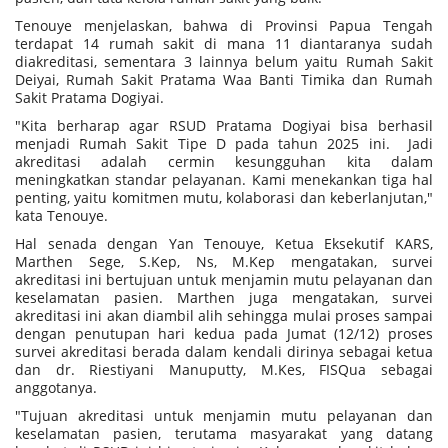
Tenouye menjelaskan, bahwa di Provinsi Papua Tengah
terdapat 14 rumah sakit di mana 11 diantaranya sudah
diakreditasi, sementara 3 lainnya belum yaitu Rumah Sakit
Deiyai, Rumah Sakit Pratama Waa Banti Timika dan Rumah
Sakit Pratama Dogiyai.
"Kita berharap agar RSUD Pratama Dogiyai bisa berhasil
menjadi Rumah Sakit Tipe D pada tahun 2025 ini. Jadi
akreditasi adalah cermin kesungguhan kita dalam
meningkatkan standar pelayanan. Kami menekankan tiga hal
penting, yaitu komitmen mutu, kolaborasi dan keberlanjutan,"
kata Tenouye.
Hal senada dengan Yan Tenouye, Ketua Eksekutif KARS,
Marthen Sege, S.Kep, Ns, M.Kep mengatakan, survei
akreditasi ini bertujuan untuk menjamin mutu pelayanan dan
keselamatan pasien. Marthen juga mengatakan, survei
akreditasi ini akan diambil alih sehingga mulai proses sampai
dengan penutupan hari kedua pada Jumat (12/12) proses
survei akreditasi berada dalam kendali dirinya sebagai ketua
dan dr. Riestiyani Manuputty, M.Kes, FISQua sebagai
anggotanya.
"Tujuan akreditasi untuk menjamin mutu pelayanan dan
keselamatan pasien, terutama masyarakat yang datang